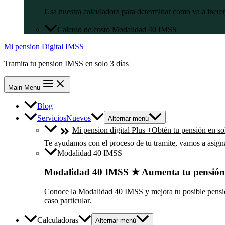
Usa nuestra calculadora para determinar como va a incre
Calculo de costo Modalidad 40 IMSS
Mi pension Digital IMSS
Tramita tu pension IMSS en solo 3 días
Main Menu
Blog
Servicios
Nuevos
Alternar menú
Mi pension digital Plus +
Obtén tu pensión en sol
Te ayudamos con el proceso de tu tramite, vamos a asig
Modalidad 40 IMSS
Modalidad 40 IMSS ★ Aumenta tu pensió
Conoce la Modalidad 40 IMSS y mejora tu posible pensión
caso particular.
Calculadoras
Alternar menú