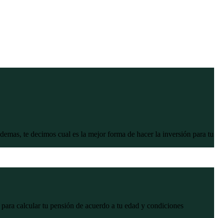
mas, te decimos cual es la mejor forma de hacer la inversión para tu
 para calcular tu pensión de acuerdo a tu edad y condiciones