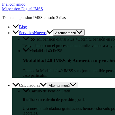
Ir al contenido
Mi pension Digital IMSS
Tramita tu pension IMSS en solo 3 días
Blog
Servicios
Nuevos
Alternar menú
Mi pension digital Plus +
Obtén tu pensión en sol
Te ayudamos con el proceso de tu tramite, vamos a asig
Modalidad 40 IMSS
Modalidad 40 IMSS ★ Aumenta tu pensió
Conoce la Modalidad 40 IMSS y mejora tu posible pensión
caso particular.
Calculadoras
Alternar menú
Calculo de Pension
Gratis
Realizar tu calculo de pensión gratis
Usa nuestra calculadora gratuita, nos hemos esforzado por
laborales.