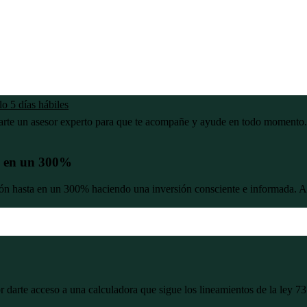
o 5 días hábiles
narte un asesor experto para que te acompañe y ayude en todo momento.
n en un 300%
 hasta en un 300% haciendo una inversión consciente e informada. Ade
 darte acceso a una calculadora que sigue los lineamientos de la ley 73