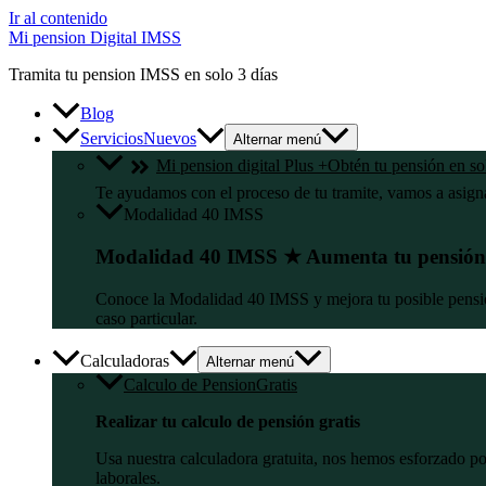
Ir al contenido
Mi pension Digital IMSS
Tramita tu pension IMSS en solo 3 días
Blog
Servicios
Nuevos
Alternar menú
Mi pension digital Plus +
Obtén tu pensión en sol
Te ayudamos con el proceso de tu tramite, vamos a asig
Modalidad 40 IMSS
Modalidad 40 IMSS ★ Aumenta tu pensió
Conoce la Modalidad 40 IMSS y mejora tu posible pensión
caso particular.
Calculadoras
Alternar menú
Calculo de Pension
Gratis
Realizar tu calculo de pensión gratis
Usa nuestra calculadora gratuita, nos hemos esforzado por
laborales.