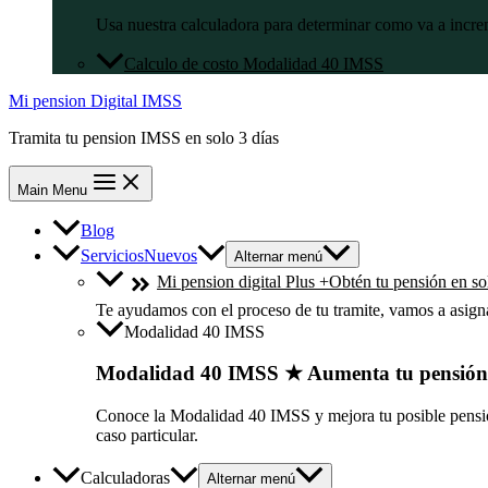
Usa nuestra calculadora para determinar como va a incre
Calculo de costo Modalidad 40 IMSS
Mi pension Digital IMSS
Tramita tu pension IMSS en solo 3 días
Main Menu
Blog
Servicios
Nuevos
Alternar menú
Mi pension digital Plus +
Obtén tu pensión en sol
Te ayudamos con el proceso de tu tramite, vamos a asig
Modalidad 40 IMSS
Modalidad 40 IMSS ★ Aumenta tu pensió
Conoce la Modalidad 40 IMSS y mejora tu posible pensión
caso particular.
Calculadoras
Alternar menú