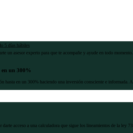
o 5 días hábiles
narte un asesor experto para que te acompañe y ayude en todo momento.
n en un 300%
 hasta en un 300% haciendo una inversión consciente e informada. Ade
 darte acceso a una calculadora que sigue los lineamientos de la ley 73