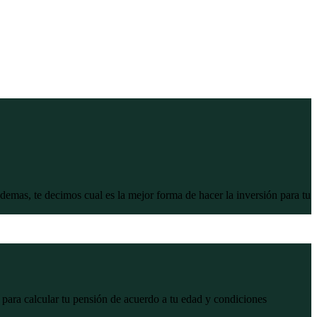
mas, te decimos cual es la mejor forma de hacer la inversión para tu
 para calcular tu pensión de acuerdo a tu edad y condiciones