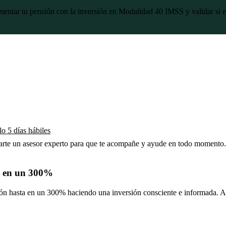
mentar tu pensión con la inversión en Modalidad 40 IMSS y validar si 
o 5 días hábiles
narte un asesor experto para que te acompañe y ayude en todo momento.
n en un 300%
 hasta en un 300% haciendo una inversión consciente e informada. Ade