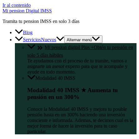
Ir al contenido
Mi pension Digital IMSS
Tramita tu pension IMSS en solo 3 días
Blog
Servicios
Nuevos
Alternar menú
Mi pension digital Plus +
Obtén tu pensión en
solo 5 días hábiles
Te ayudamos con el proceso de tu tramite, vamos a
asignarte un asesor experto para que te acompañe y
ayude en todo momento.
Modalidad 40 IMSS
Modalidad 40 IMSS ★ Aumenta tu
pensión en un 300%
Conoce la Modalidad 40 IMSS y mejora tu posible
pensión hasta en un 300% haciendo una inversión
consciente e informada. Ademas, te decimos cual es la
mejor forma de hacer la inversión para tu caso
particular.